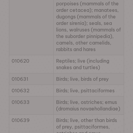
porpoises (mammals of the
order cetacea); manatees,
dugongs (mammals of the
order sirenia); seals, sea
lions, walruses (mammals of
the suborder pinnipedia),
camels, other camelids,
rabbits and hares
010620
Reptiles; live (including
snakes and turtles)
010631
Birds; live, birds of prey
010632
Birds; live, psittaciformes
010633
Birds; live, ostriches; emus
(dromaius novaehollandiae)
010639
Birds; live, other than birds
of prey, psittaciformes,