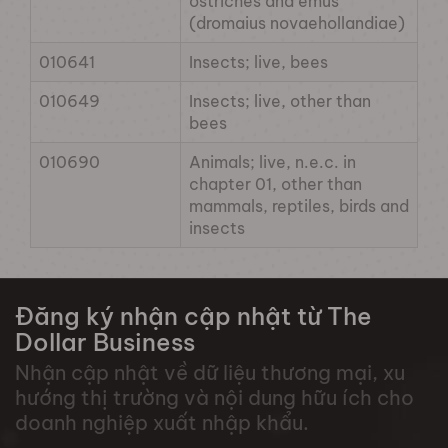
ostriches and emus
(dromaius novaehollandiae)
010641
Insects; live, bees
010649
Insects; live, other than
bees
010690
Animals; live, n.e.c. in
chapter 01, other than
mammals, reptiles, birds and
insects
Đăng ký nhận cập nhật từ The
Dollar Business
Nhận cập nhật về dữ liệu thương mại, xu
hướng thị trường và nội dung hữu ích cho
doanh nghiệp xuất nhập khẩu.