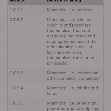
Mã mục
Diễn giải chương
010611
Mammals; live, primates
010612
Mammals; live, whales,
dolphins and porpoises
(mammals of the order
cetacea); manatees and
dugongs (mammals of the
order sirenia); seals, sea
lions and walruses
(mammals of the suborder
pinnipedia)
010613
Mammals; live, camels and
other camelids (camelidae)
010614
Mammals; live, rabbits and
hares
010619
Mammals; live, other than
primates, whales, dolphins,