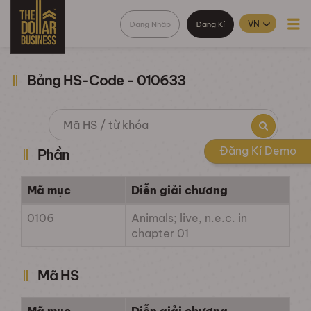
Đăng Nhập
Đăng Kí
Bảng HS-Code - 010633
Đăng Kí Demo
Phần
Mã mục
Diễn giải chương
0106
Animals; live, n.e.c. in
chapter 01
Mã HS