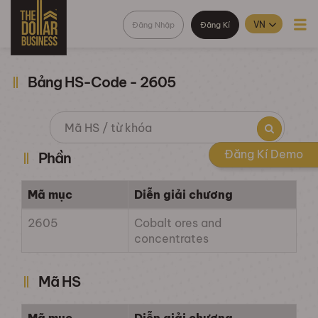
Đăng Nhập
Đăng Kí
Bảng HS-Code - 2605
Đăng Kí Demo
Phần
Mã mục
Diễn giải chương
2605
Cobalt ores and
concentrates
Mã HS