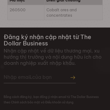
Mã mục
Diễn giải chương
260500
Cobalt ores and
concentrates
Đăng ký nhận cập nhật từ The
Dollar Business
Nhận cập nhật về dữ liệu thương mại, xu
hướng thị trường và nội dung hữu ích cho
doanh nghiệp xuất nhập khẩu.
Bằng cách đăng ký, bạn đồng ý nhận email từ The Dollar Business
theo Chính sách bảo mật và Điều khoản sử dụng.