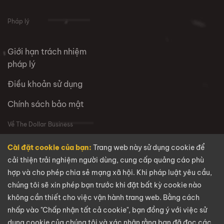
Pháp lý
Giới hạn trách nhiệm
pháp lý
Điều khoản sử dụng
Chính sách bảo mật
Về The Dollar Business
Cài đặt cookie của bạn:
Trang web này sử dụng cookie để
VỀ CHÚNG TÔI
cải thiện trải nghiệm người dùng, cung cấp quảng cáo phù
hợp và cho phép chia sẻ mạng xã hội. Khi pháp luật yêu cầu,
Câu hỏi thường gặp
chúng tôi sẽ xin phép bạn trước khi đặt bất kỳ cookie nào
Tuyển dụng
không cần thiết cho việc vận hành trang web. Bằng cách
nhấp vào "Chấp nhận tất cả cookie", bạn đồng ý với việc sử
Liên hệ
dụng cookie của chúng tôi và xác nhận rằng bạn đã đọc các