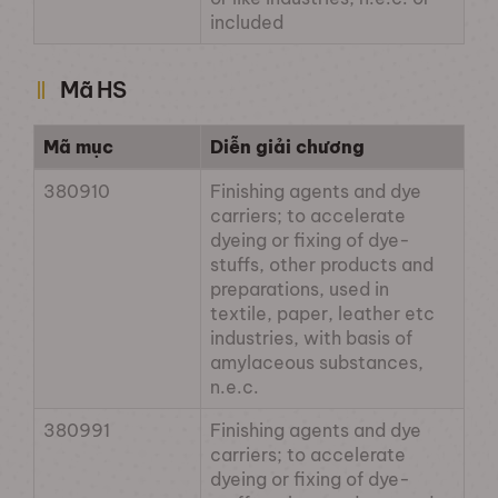
included
Mã HS
Mã mục
Diễn giải chương
380910
Finishing agents and dye
carriers; to accelerate
dyeing or fixing of dye-
stuffs, other products and
preparations, used in
textile, paper, leather etc
industries, with basis of
amylaceous substances,
n.e.c.
380991
Finishing agents and dye
carriers; to accelerate
dyeing or fixing of dye-