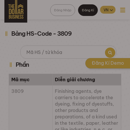
Đăng Nhập
Đăng Kí
Bảng HS-Code - 3809
Đăng Kí Demo
Phần
Mã mục
Diễn giải chương
3809
Finishing agents, dye
carriers to accelerate the
dyeing, fixing of dyestuffs,
other products and
preparations, of a kind used
in the textile, paper, leather
or like industries, n.e.c. or