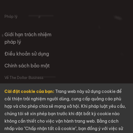
Pháp lý
Giới hạn trách nhiệm
pháp lý
Điều khoản sử dụng
Chính sách bảo mật
Về The Dollar Business
Cài đặt cookie của bạn:
Trang web này sử dụng cookie để
VỀ CHÚNG TÔI
cải thiện trải nghiệm người dùng, cung cấp quảng cáo phù
hợp và cho phép chia sẻ mạng xã hội. Khi pháp luật yêu cầu,
Câu hỏi thường gặp
chúng tôi sẽ xin phép bạn trước khi đặt bất kỳ cookie nào
Tuyển dụng
không cần thiết cho việc vận hành trang web. Bằng cách
nhấp vào "Chấp nhận tất cả cookie", bạn đồng ý với việc sử
Liên hệ