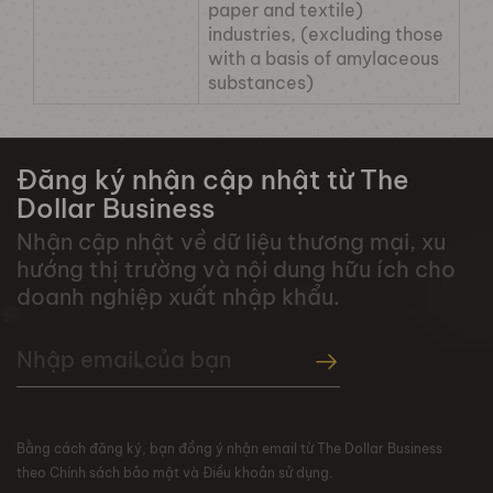
paper and textile)
industries, (excluding those
with a basis of amylaceous
substances)
Đăng ký nhận cập nhật từ The
Dollar Business
Nhận cập nhật về dữ liệu thương mại, xu
hướng thị trường và nội dung hữu ích cho
doanh nghiệp xuất nhập khẩu.
Bằng cách đăng ký, bạn đồng ý nhận email từ The Dollar Business
theo Chính sách bảo mật và Điều khoản sử dụng.