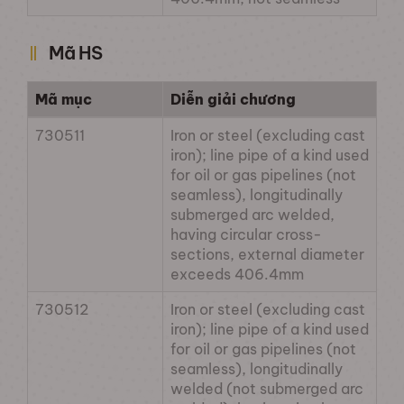
Mã HS
Mã mục
Diễn giải chương
730511
Iron or steel (excluding cast
iron); line pipe of a kind used
for oil or gas pipelines (not
seamless), longitudinally
submerged arc welded,
having circular cross-
sections, external diameter
exceeds 406.4mm
730512
Iron or steel (excluding cast
iron); line pipe of a kind used
for oil or gas pipelines (not
seamless), longitudinally
welded (not submerged arc