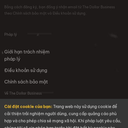
Bằng cách đăng ký, bạn đồng ý nhận email từ The Dollar Business
theo Chính sách bảo mật và Điều khoản sử dụng.
Pháp lý
Giới hạn trách nhiệm
pháp lý
Điều khoản sử dụng
Chính sách bảo mật
Về The Dollar Business
Cài đặt cookie của bạn:
Trang web này sử dụng cookie để
VỀ CHÚNG TÔI
cải thiện trải nghiệm người dùng, cung cấp quảng cáo phù
hợp và cho phép chia sẻ mạng xã hội. Khi pháp luật yêu cầu,
Câu hỏi thường gặp