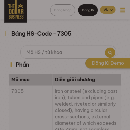
Đăng Nhập
Đăng Kí
Bảng HS-Code - 7305
Đăng Kí Demo
Phần
Mã mục
Diễn giải chương
7305
Iron or steel (excluding cast
iron); tubes and pipes (e.g.
welded, riveted or similarly
closed), having circular
cross-sections, external
diameter of which exceeds
406.4mm, not seamless