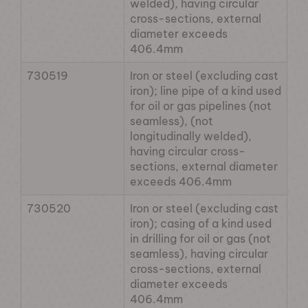
welded), having circular
cross-sections, external
diameter exceeds
406.4mm
730519
Iron or steel (excluding cast
iron); line pipe of a kind used
for oil or gas pipelines (not
seamless), (not
longitudinally welded),
having circular cross-
sections, external diameter
exceeds 406.4mm
730520
Iron or steel (excluding cast
iron); casing of a kind used
in drilling for oil or gas (not
seamless), having circular
cross-sections, external
diameter exceeds
406.4mm