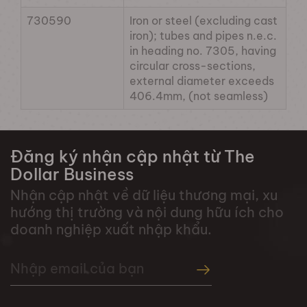
730590
Iron or steel (excluding cast
iron); tubes and pipes n.e.c.
in heading no. 7305, having
circular cross-sections,
external diameter exceeds
406.4mm, (not seamless)
Đăng ký nhận cập nhật từ The
Dollar Business
Nhận cập nhật về dữ liệu thương mại, xu
hướng thị trường và nội dung hữu ích cho
doanh nghiệp xuất nhập khẩu.