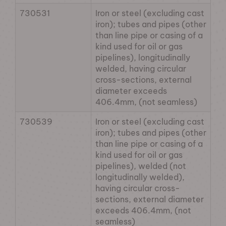
730531
Iron or steel (excluding cast
iron); tubes and pipes (other
than line pipe or casing of a
kind used for oil or gas
pipelines), longitudinally
welded, having circular
cross-sections, external
diameter exceeds
406.4mm, (not seamless)
730539
Iron or steel (excluding cast
iron); tubes and pipes (other
than line pipe or casing of a
kind used for oil or gas
pipelines), welded (not
longitudinally welded),
having circular cross-
sections, external diameter
exceeds 406.4mm, (not
seamless)