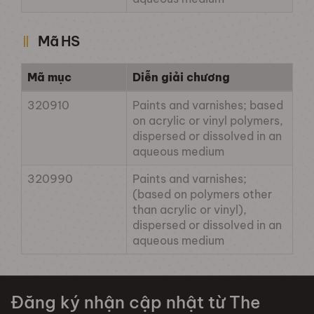
Mã HS
Mã mục
Diễn giải chương
320910
Paints and varnishes; based
on acrylic or vinyl polymers,
dispersed or dissolved in an
aqueous medium
320990
Paints and varnishes;
(based on polymers other
than acrylic or vinyl),
dispersed or dissolved in an
aqueous medium
Đăng ký nhận cập nhật từ The