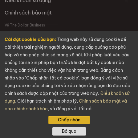
Điều khoản sử dụng
Chính sách bảo mật
Về The Dollar Business
Cài đặt cookie của bạn:
Trang web này sử dụng cookie để
VỀ CHÚNG TÔI
cải thiện trải nghiệm người dùng, cung cấp quảng cáo phù
hợp và cho phép chia sẻ mạng xã hội. Khi pháp luật yêu cầu,
Câu hỏi thường gặp
chúng tôi sẽ xin phép bạn trước khi đặt bất kỳ cookie nào
Tuyển dụng
không cần thiết cho việc vận hành trang web. Bằng cách
nhấp vào "Chấp nhận tất cả cookie", bạn đồng ý với việc sử
Liên hệ
dụng cookie của chúng tôi và xác nhận rằng bạn đã đọc các
chính sách được cập nhật của trang web này.
Điều khoản sử
Email
dụng
, Giới hạn trách nhiệm pháp lý,
Chính sách bảo mật và
các chính sách khác
, và đồng ý với tất cả.
info@thedollarbusiness.com
Chấp nhận
Bản quyền @2026
The Dollar Business
. Mọi quyền được bảo lưu.
Bỏ qua