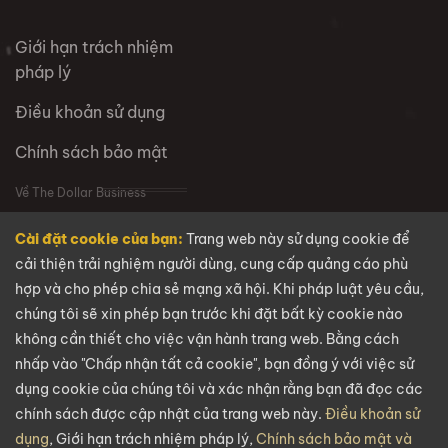
Giới hạn trách nhiệm
pháp lý
Điều khoản sử dụng
Chính sách bảo mật
Về The Dollar Business
Cài đặt cookie của bạn:
Trang web này sử dụng cookie để
VỀ CHÚNG TÔI
cải thiện trải nghiệm người dùng, cung cấp quảng cáo phù
hợp và cho phép chia sẻ mạng xã hội. Khi pháp luật yêu cầu,
Câu hỏi thường gặp
chúng tôi sẽ xin phép bạn trước khi đặt bất kỳ cookie nào
Tuyển dụng
không cần thiết cho việc vận hành trang web. Bằng cách
nhấp vào "Chấp nhận tất cả cookie", bạn đồng ý với việc sử
Liên hệ
dụng cookie của chúng tôi và xác nhận rằng bạn đã đọc các
chính sách được cập nhật của trang web này.
Điều khoản sử
Email
dụng
, Giới hạn trách nhiệm pháp lý,
Chính sách bảo mật và