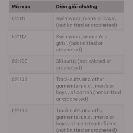
Mã mục
Diễn giải chương
621111
Swimwear; men's or boys',
(not knitted or crocheted)
621112
Swimwear; women's or
girls', (not knitted or
crocheted)
621120
Ski suits; (not knitted or
crocheted)
621132
Track suits and other
garments n.e.c.; men's or
boys', of cotton (not knitted
or crocheted)
621133
Track suits and other
garments n.e.c.; men's or
boys', of man-made fibres
(not knitted or crocheted)