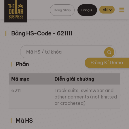
Đăng Nhập
Đăng Kí
Bảng HS-Code - 621111
Đăng Kí Demo
Phần
Mã mục
Diễn giải chương
6211
Track suits, swimwear and
other garments (not knitted
or crocheted)
Mã HS