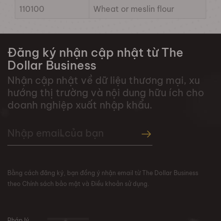
110100
Wheat or meslin flour
Đăng ký nhận cập nhật từ The
Dollar Business
Nhận cập nhật về dữ liệu thương mại, xu
hướng thị trường và nội dung hữu ích cho
doanh nghiệp xuất nhập khẩu.
Bằng cách đăng ký, bạn đồng ý nhận email từ The Dollar Business
theo Chính sách bảo mật và Điều khoản sử dụng.
Pháp lý