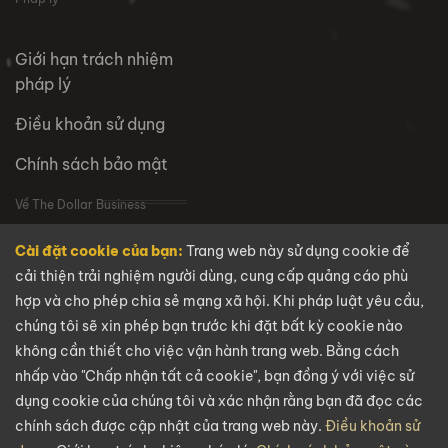
Giới hạn trách nhiệm
pháp lý
Điều khoản sử dụng
Chính sách bảo mật
Về The Dollar Business
Cài đặt cookie của bạn:
Trang web này sử dụng cookie để
VỀ CHÚNG TÔI
cải thiện trải nghiệm người dùng, cung cấp quảng cáo phù
hợp và cho phép chia sẻ mạng xã hội. Khi pháp luật yêu cầu,
Câu hỏi thường gặp
chúng tôi sẽ xin phép bạn trước khi đặt bất kỳ cookie nào
Tuyển dụng
không cần thiết cho việc vận hành trang web. Bằng cách
nhấp vào "Chấp nhận tất cả cookie", bạn đồng ý với việc sử
Liên hệ
dụng cookie của chúng tôi và xác nhận rằng bạn đã đọc các
chính sách được cập nhật của trang web này.
Điều khoản sử
Email