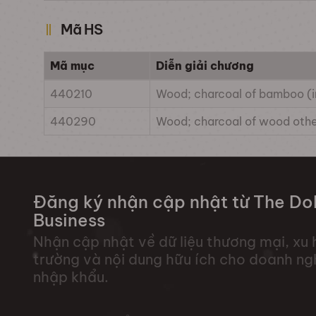
Mã HS
Mã mục
Diễn giải chương
440210
Wood; charcoal of bamboo (in
440290
Wood; charcoal of wood other
Đăng ký nhận cập nhật từ The Dol
Business
Nhận cập nhật về dữ liệu thương mại, xu 
trường và nội dung hữu ích cho doanh ng
nhập khẩu.