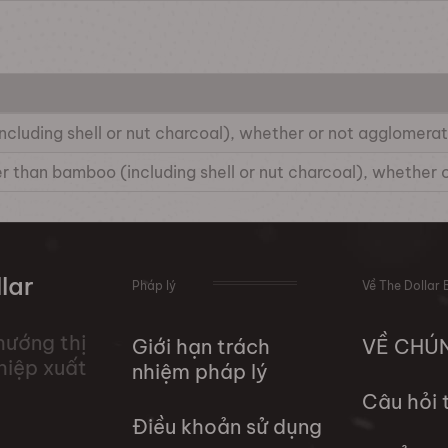
cluding shell or nut charcoal), whether or not agglomera
 than bamboo (including shell or nut charcoal), whether
lar
Pháp lý
Về The Dollar 
hướng thị
Giới hạn trách
VỀ CHÚ
hiệp xuất
nhiệm pháp lý
Câu hỏi
Điều khoản sử dụng