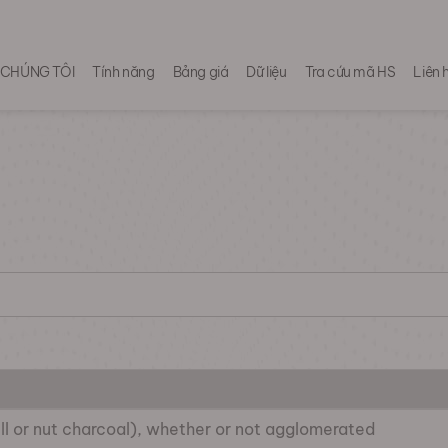
 CHÚNG TÔI
Tính năng
Bảng giá
Dữ liệu
Tra cứu mã HS
Liên 
ll or nut charcoal), whether or not agglomerated