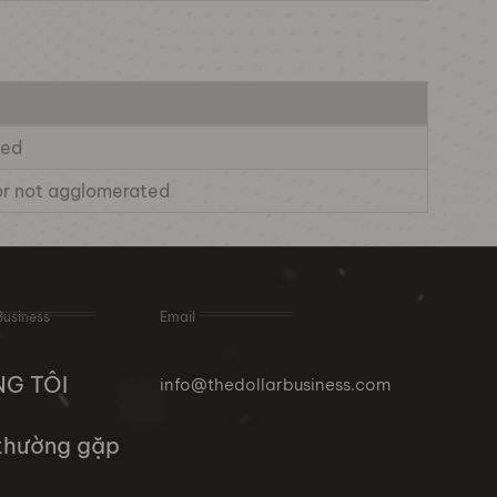
ted
 or not agglomerated
Business
Email
NG TÔI
info@thedollarbusiness.com
 thường gặp