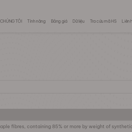
 CHÚNG TÔI
Tính năng
Bảng giá
Dữ liệu
Tra cứu mã HS
Liên 
aple fibres, containing 85% or more by weight of synthetic