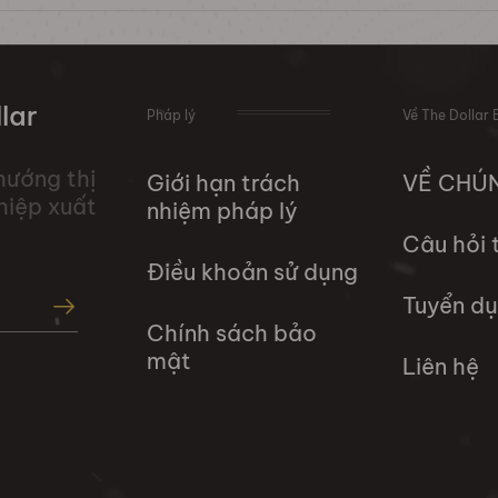
lar
Pháp lý
Về The Dollar 
hướng thị
Giới hạn trách
VỀ CHÚ
hiệp xuất
nhiệm pháp lý
Câu hỏi
Điều khoản sử dụng
Tuyển d
Chính sách bảo
mật
Liên hệ