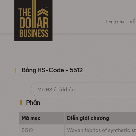
Trang chủ
VỀ
Bảng HS-Code - 5512
Phần
Mã mục
Diễn giải chương
5512
Woven fabrics of synthetic st