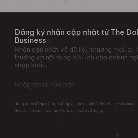
Đăng ký nhận cập nhật từ The Dol
Business
Nhận cập nhật về dữ liệu thương mại, xu 
trường và nội dung hữu ích cho doanh ng
nhập khẩu.
Bằng cách đăng ký, bạn đồng ý nhận email từ The Dollar Business
theo Chính sách bảo mật và Điều khoản sử dụng.