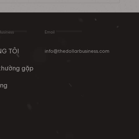
Business
Email
NG TÔI
info@thedollarbusiness.com
 thường gặp
ụng