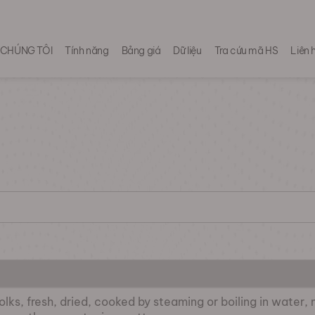
 CHÚNG TÔI
Tính năng
Bảng giá
Dữ liệu
Tra cứu mã HS
Liên 
 yolks, fresh, dried, cooked by steaming or boiling in wate