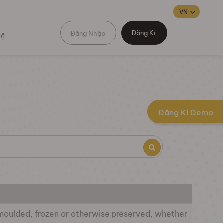
Đăng Kí
Đăng Nhập
hệ
Đăng Kí Demo
r, moulded, frozen or otherwise preserved, whether