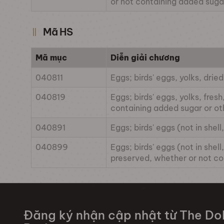
or not containing added suga
Mã HS
Mã mục
Diễn giải chương
040811
Eggs; birds' eggs, yolks, dri
040819
Eggs; birds' eggs, yolks, fre
containing added sugar or o
040891
Eggs; birds' eggs (not in she
040899
Eggs; birds' eggs (not in shel
preserved, whether or not co
Đăng ký nhận cập nhật từ The Dol