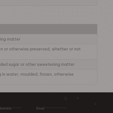
ning matter
zen or otherwise preserved, whether or not
 added sugar or other sweetening matter
ng in water, moulded, frozen, otherwise
Business
Email