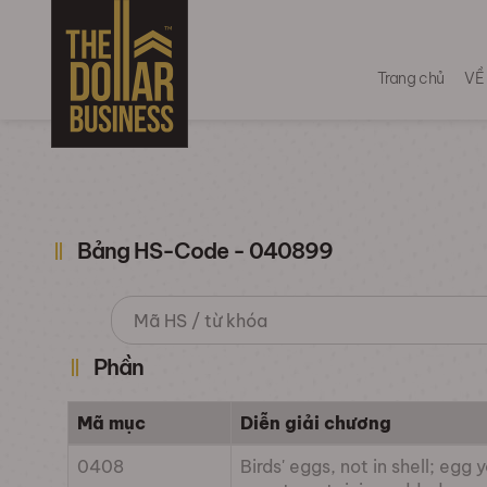
Trang chủ
VỀ
Bảng HS-Code - 040899
Phần
Mã mục
Diễn giải chương
0408
Birds' eggs, not in shell; egg