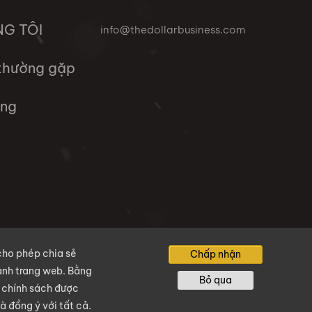
NG TÔI
info@thedollarbusiness.com
 thường gặp
ụng
cho phép chia sẻ
Chấp nhận
hành trang web. Bằng
Bỏ qua
c chính sách được
và đồng ý với tất cả.