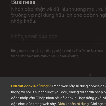
Business
Nhận cập nhật về dữ liệu thương mại, xu 
trường và nội dung hữu ích cho doanh ng
nhập khẩu.
Bằng cách đăng ký, bạn đồng ý nhận email từ The Dollar Business
theo Chính sách bảo mật và Điều khoản sử dụng.
Cài đặt cookie của bạn:
Trang web này sử dụng cookie để 
mạng xã hội. Khi pháp luật yêu cầu, chúng tôi sẽ xin phép 
cách nhấp vào "Chấp nhận tất cả cookie", bạn đồng ý với v
cập nhật của trang web này.
Điều khoản sử dụng
, Giới hạn
Bản quyền @2026
The Dollar Business
. Mọi quyền được bảo lưu.