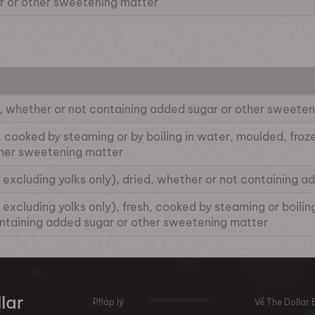
r or other sweetening matter
ed, whether or not containing added sugar or other sweete
sh, cooked by steaming or by boiling in water, moulded, fro
ther sweetening matter
ll, excluding yolks only), dried, whether or not containing
l, excluding yolks only), fresh, cooked by steaming or boili
ntaining added sugar or other sweetening matter
lar
Pháp lý
Về The Dollar 