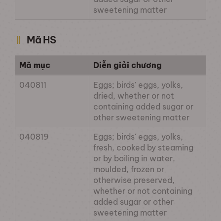
sweetening matter
Mã HS
Mã mục
Diễn giải chương
040811
Eggs; birds' eggs, yolks,
dried, whether or not
containing added sugar or
other sweetening matter
040819
Eggs; birds' eggs, yolks,
fresh, cooked by steaming
or by boiling in water,
moulded, frozen or
otherwise preserved,
whether or not containing
added sugar or other
sweetening matter