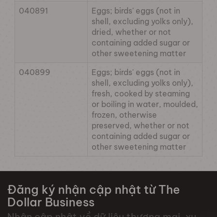
040891
Eggs; birds' eggs (not in
shell, excluding yolks only),
dried, whether or not
containing added sugar or
other sweetening matter
040899
Eggs; birds' eggs (not in
shell, excluding yolks only),
fresh, cooked by steaming
or boiling in water, moulded,
frozen, otherwise
preserved, whether or not
containing added sugar or
other sweetening matter
Đăng ký nhận cập nhật từ The
Dollar Business
Nhận cập nhật về dữ liệu thương mại, xu