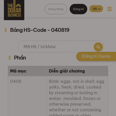
Đăng Nhập
Đăng Kí
Bảng HS-Code - 040819
Đăng Kí Demo
Phần
Mã mục
Diễn giải chương
0408
Birds' eggs, not in shell; egg
yolks, fresh, dried, cooked
by steaming or boiling in
water, moulded, frozen or
otherwise preserved,
whether or not containing
added sugar or other