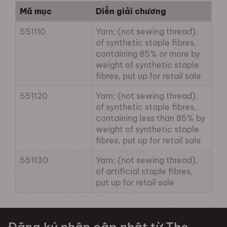
Mã mục
Diễn giải chương
551110
Yarn; (not sewing thread),
of synthetic staple fibres,
containing 85% or more by
weight of synthetic staple
fibres, put up for retail sale
551120
Yarn; (not sewing thread),
of synthetic staple fibres,
containing less than 85% by
weight of synthetic staple
fibres, put up for retail sale
551130
Yarn; (not sewing thread),
of artificial staple fibres,
put up for retail sale