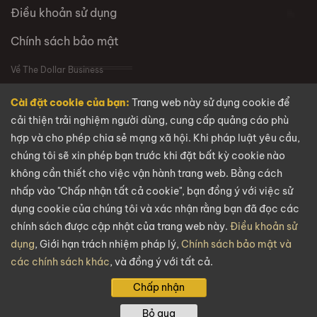
Điều khoản sử dụng
Chính sách bảo mật
Về The Dollar Business
Cài đặt cookie của bạn:
Trang web này sử dụng cookie để
VỀ CHÚNG TÔI
cải thiện trải nghiệm người dùng, cung cấp quảng cáo phù
hợp và cho phép chia sẻ mạng xã hội. Khi pháp luật yêu cầu,
Câu hỏi thường gặp
chúng tôi sẽ xin phép bạn trước khi đặt bất kỳ cookie nào
Tuyển dụng
không cần thiết cho việc vận hành trang web. Bằng cách
nhấp vào "Chấp nhận tất cả cookie", bạn đồng ý với việc sử
Liên hệ
dụng cookie của chúng tôi và xác nhận rằng bạn đã đọc các
chính sách được cập nhật của trang web này.
Điều khoản sử
Email
dụng
, Giới hạn trách nhiệm pháp lý,
Chính sách bảo mật và
các chính sách khác
, và đồng ý với tất cả.
info@thedollarbusiness.com
Chấp nhận
Bản quyền @2026
The Dollar Business
. Mọi quyền được bảo lưu.
Bỏ qua