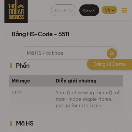
Đăng Nhập
Đăng Kí
Bảng HS-Code - 5511
Đăng Kí Demo
Phần
Mã mục
Diễn giải chương
5511
Yarn (not sewing thread), of
man-made staple fibres,
put up for retail sale
Mã HS