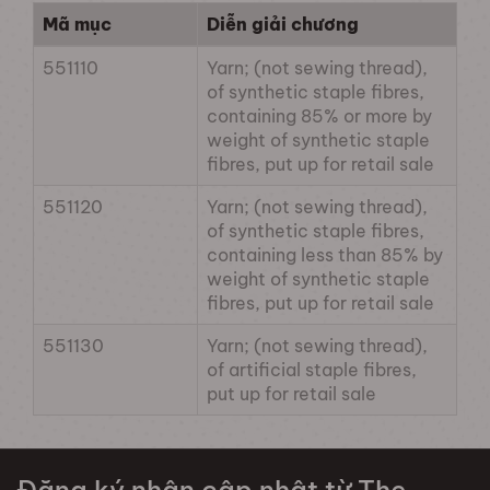
Mã mục
Diễn giải chương
551110
Yarn; (not sewing thread),
of synthetic staple fibres,
containing 85% or more by
weight of synthetic staple
fibres, put up for retail sale
551120
Yarn; (not sewing thread),
of synthetic staple fibres,
containing less than 85% by
weight of synthetic staple
fibres, put up for retail sale
551130
Yarn; (not sewing thread),
of artificial staple fibres,
put up for retail sale