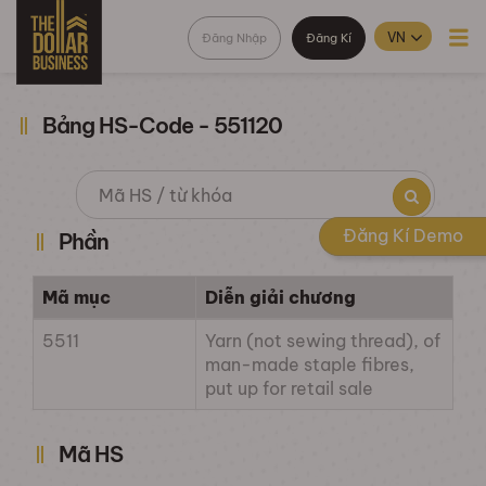
Đăng Nhập
Đăng Kí
Bảng HS-Code - 551120
Đăng Kí Demo
Phần
Mã mục
Diễn giải chương
5511
Yarn (not sewing thread), of
man-made staple fibres,
put up for retail sale
Mã HS